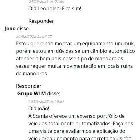
24/09/2021 às 07:59
Olá Leopoldo! Fica sim!
Responder
Joao
disse:
20/02/2022 às 07:02
Estou querendo montar um equipamento um muk,
porém estou em dúvidas se um câmbio automático
atenderia bem pois nesse tipo de manobra as
vezes requer muita movimentação em locais ruins
de manobras.
Responder
Grupo WLM
disse:
13/06/2022 às 15:57
Olá João!
A Scania oferece um extenso portfólio de
veículos totalmente automatizados. Faça nos
uma visita para avaliarmos a aplicação do
veículo/equipamento para correta aquisição.