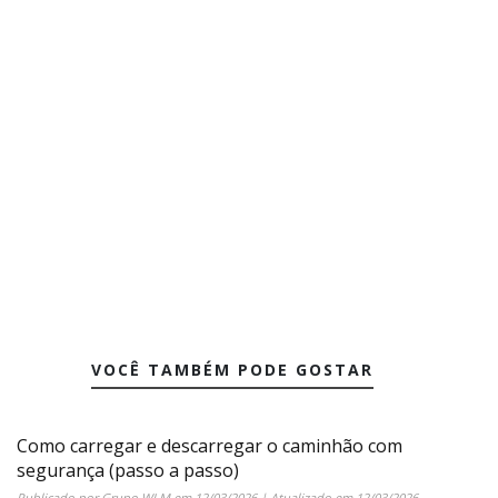
VOCÊ TAMBÉM PODE GOSTAR
Como carregar e descarregar o caminhão com
segurança (passo a passo)
Publicado por
Grupo WLM
em
12/03/2026
| Atualizado em
12/03/2026