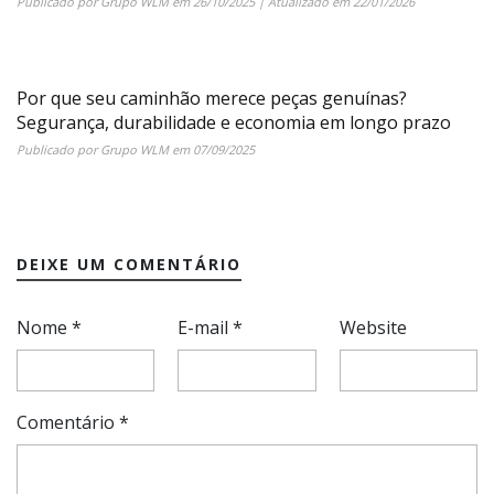
Publicado por
Grupo WLM
em
26/10/2025
| Atualizado em
22/01/2026
Por que seu caminhão merece peças genuínas?
Segurança, durabilidade e economia em longo prazo
Publicado por
Grupo WLM
em
07/09/2025
DEIXE UM COMENTÁRIO
Nome
*
E-mail
*
Website
Comentário
*