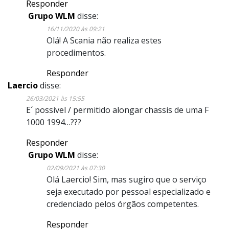
Responder
Grupo WLM
disse:
16/11/2020 às 09:21
Olá! A Scania não realiza estes
procedimentos.
Responder
Laercio
disse:
26/03/2021 às 15:55
E´ possivel / permitido alongar chassis de uma F
1000 1994…???
Responder
Grupo WLM
disse:
02/09/2021 às 07:30
Olá Laercio! Sim, mas sugiro que o serviço
seja executado por pessoal especializado e
credenciado pelos órgãos competentes.
Responder