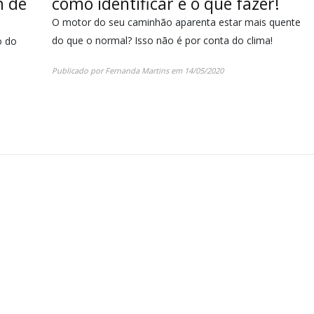
m de
como identificar e o que fazer!
O motor do seu caminhão aparenta estar mais quente
do que o normal? Isso não é por conta do clima!
o do
Publicado por
Fernanda Martins
em
14/05/2020