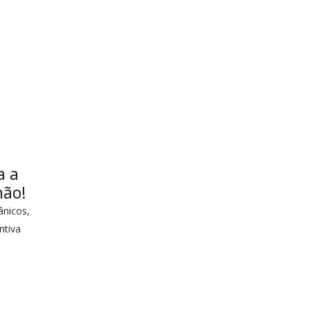
a a
hão!
ânicos,
ntiva