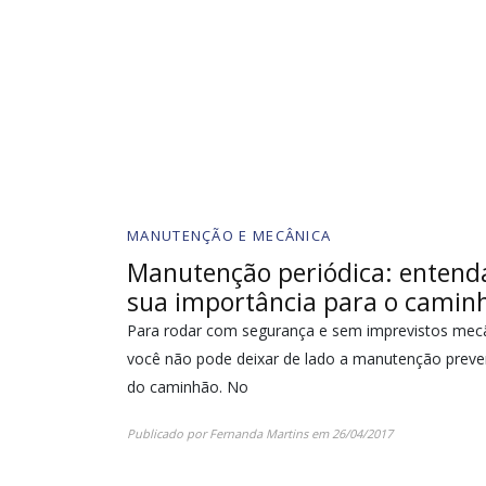
MANUTENÇÃO E MECÂNICA
Manutenção periódica: entend
sua importância para o camin
Para rodar com segurança e sem imprevistos mec
você não pode deixar de lado a manutenção preve
do caminhão. No
Publicado por
Fernanda Martins
em
26/04/2017