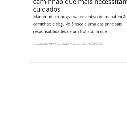
caminhão que mais necessita
cuidados
Manter um cronograma preventivo de manutençã
caminhão e segui-lo à risca é uma das principais
responsabilidades de um frotista, já que
Publicado por
Fernanda Martins
em
18/06/2020