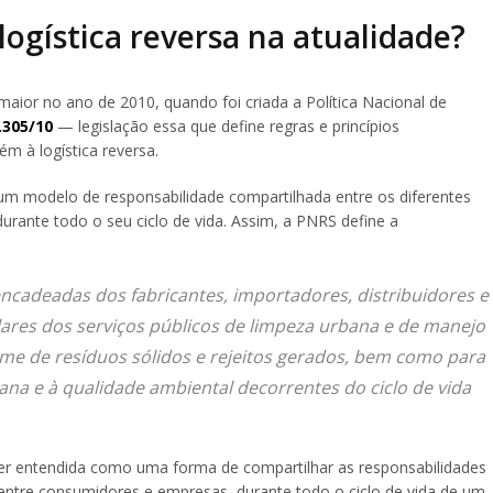
logística reversa na atualidade?
maior no ano de 2010, quando foi criada a Política Nacional de
.305/10
— legislação essa que define regras e princípios
m à logística reversa.
r um modelo de responsabilidade compartilhada entre os diferentes
urante todo o seu ciclo de vida. Assim, a PNRS define a
encadeadas dos fabricantes, importadores, distribuidores e
ares dos serviços públicos de limpeza urbana e de manejo
ume de resíduos sólidos e rejeitos gerados, bem como para
na e à qualidade ambiental decorrentes do ciclo de vida
ser entendida como uma forma de compartilhar as responsabilidades
ntre consumidores e empresas, durante todo o ciclo de vida de um