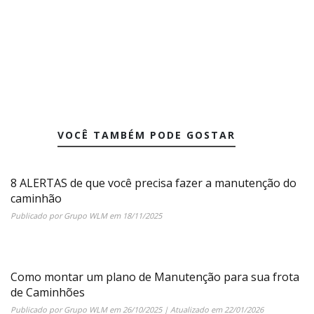
VOCÊ TAMBÉM PODE GOSTAR
8 ALERTAS de que você precisa fazer a manutenção do
caminhão
Publicado por
Grupo WLM
em
18/11/2025
Como montar um plano de Manutenção para sua frota
de Caminhões
Publicado por
Grupo WLM
em
26/10/2025
| Atualizado em
22/01/2026