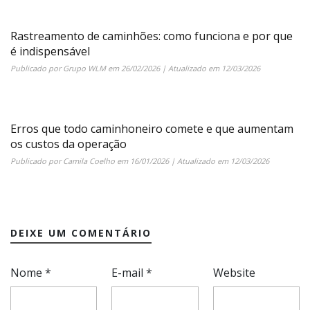
Rastreamento de caminhões: como funciona e por que
é indispensável
Publicado por
Grupo WLM
em
26/02/2026
| Atualizado em
12/03/2026
Erros que todo caminhoneiro comete e que aumentam
os custos da operação
Publicado por
Camila Coelho
em
16/01/2026
| Atualizado em
12/03/2026
DEIXE UM COMENTÁRIO
Nome
*
E-mail
*
Website