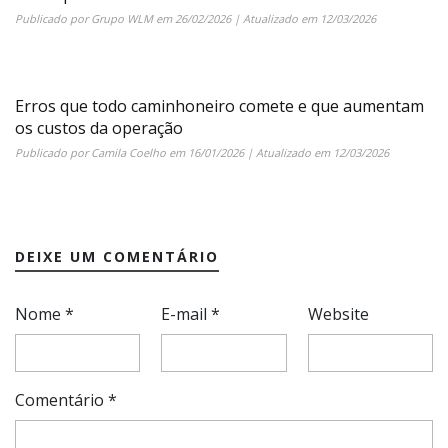
Publicado por
Grupo WLM
em
26/02/2026
| Atualizado em
12/03/2026
Erros que todo caminhoneiro comete e que aumentam
os custos da operação
Publicado por
Camila Coelho
em
16/01/2026
| Atualizado em
12/03/2026
DEIXE UM COMENTÁRIO
Nome
*
E-mail
*
Website
Comentário
*