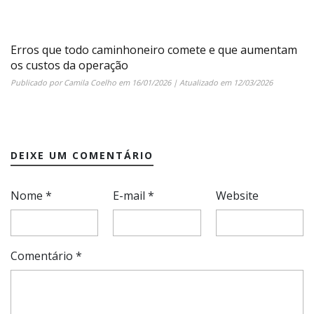
Erros que todo caminhoneiro comete e que aumentam
os custos da operação
Publicado por
Camila Coelho
em
16/01/2026
| Atualizado em
12/03/2026
DEIXE UM COMENTÁRIO
Nome
*
E-mail
*
Website
Comentário
*