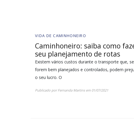
VIDA DE CAMINHONEIRO
Caminhoneiro: saiba como faz
seu planejamento de rotas
Existem vários custos durante o transporte que, s
forem bem planejados e controlados, podem preju
o seu lucro. O
Publicado por
Fernanda Martins
em
01/07/2021