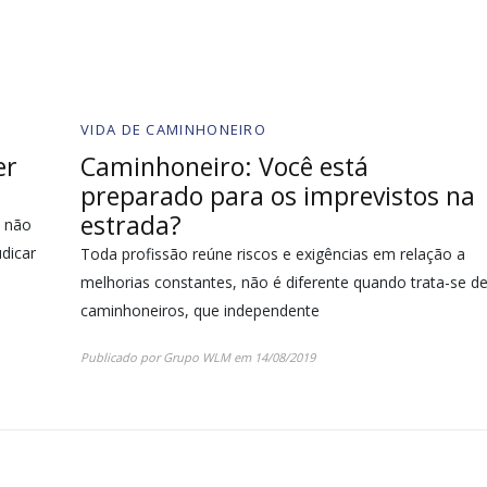
VIDA DE CAMINHONEIRO
er
Caminhoneiro: Você está
preparado para os imprevistos na
estrada?
e não
dicar
Toda profissão reúne riscos e exigências em relação a
melhorias constantes, não é diferente quando trata-se d
caminhoneiros, que independente
Publicado por
Grupo WLM
em
14/08/2019