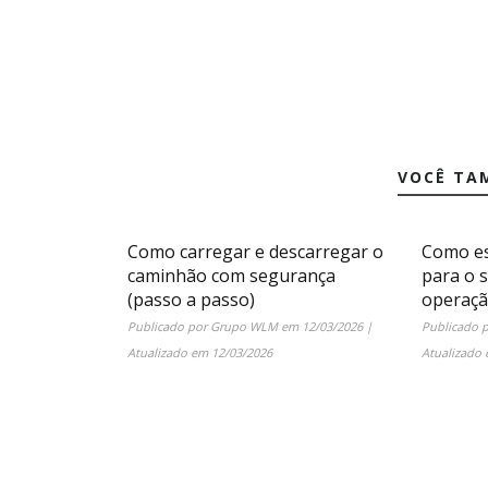
VOCÊ TA
Como carregar e descarregar o
Como es
caminhão com segurança
para o 
(passo a passo)
operaç
Publicado por
Grupo WLM
em
12/03/2026
|
Publicado 
Atualizado em
12/03/2026
Atualizado