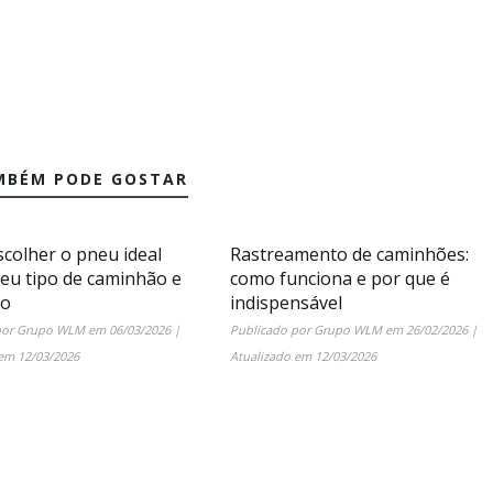
MBÉM PODE GOSTAR
colher o pneu ideal
Rastreamento de caminhões:
seu tipo de caminhão e
como funciona e por que é
ão
indispensável
por
Grupo WLM
em
06/03/2026
|
Publicado por
Grupo WLM
em
26/02/2026
|
 em
12/03/2026
Atualizado em
12/03/2026