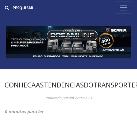
Buscar
CONHECAASTENDENCIASDOTRANSPORTE
Publicado por
em
27/03/2023
0 minutos para ler