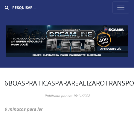
Buscar
6BOASPRATICASPARAREALIZAROTRANSPO
Publicado por
em
15/11/2022
0 minutos para ler