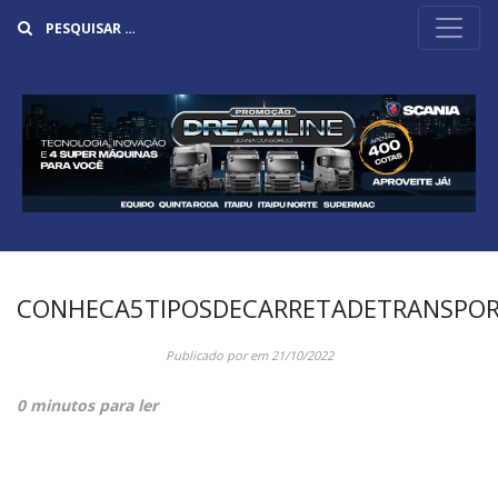
Buscar
CONHECA5TIPOSDECARRETADETRANSPO
Publicado por
em
21/10/2022
0 minutos para ler