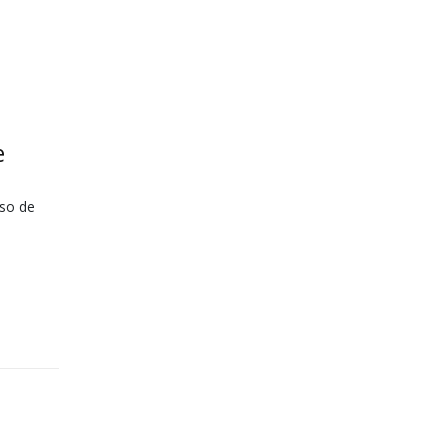
e
sso de