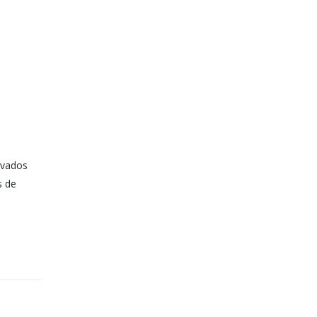
evados
s de