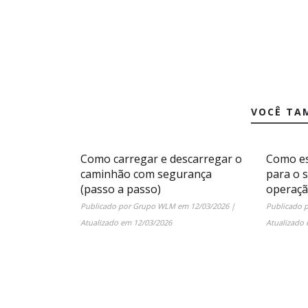
VOCÊ TA
Como carregar e descarregar o
Como es
caminhão com segurança
para o 
(passo a passo)
operaç
Publicado por
Grupo WLM
em
12/03/2026
|
Publicado 
Atualizado em
12/03/2026
Atualizado