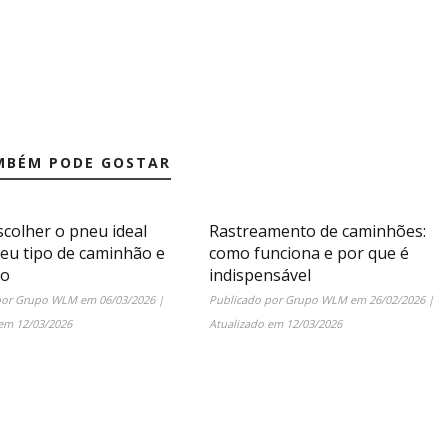
MBÉM PODE GOSTAR
colher o pneu ideal
Rastreamento de caminhões:
seu tipo de caminhão e
como funciona e por que é
ão
indispensável
por
Grupo WLM
em
06/03/2026
|
Publicado por
Grupo WLM
em
26/02/2026
|
 em
12/03/2026
Atualizado em
12/03/2026