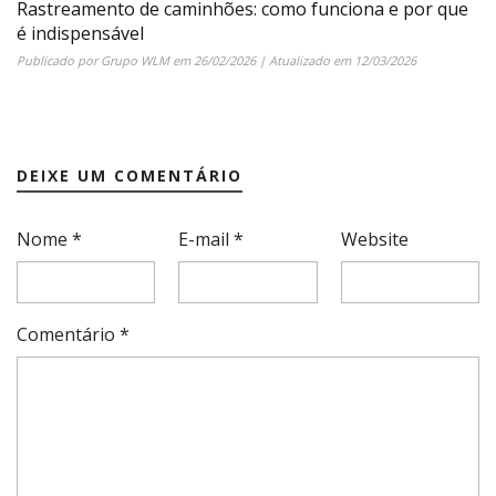
Rastreamento de caminhões: como funciona e por que
é indispensável
Publicado por
Grupo WLM
em
26/02/2026
| Atualizado em
12/03/2026
DEIXE UM COMENTÁRIO
Nome
*
E-mail
*
Website
Comentário
*