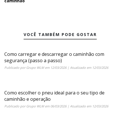
caminhao
VOCÊ TAMBÉM PODE GOSTAR
Como carregar e descarregar o caminhão com
segurança (passo a passo)
Publicado por
Grupo WLM
em
12/03/2026
| Atualizado em
12/03/2026
Como escolher o pneu ideal para o seu tipo de
caminhão e operação
Publicado por
Grupo WLM
em
06/03/2026
| Atualizado em
12/03/2026