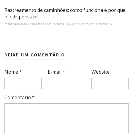
Rastreamento de caminhões: como funciona e por que
é indispensável
Publicado por
Grupo WLM
em
26/02/2026
| Atualizado em
12/03/2026
DEIXE UM COMENTÁRIO
Nome
*
E-mail
*
Website
Comentário
*