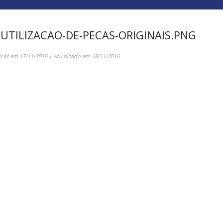
UTILIZACAO-DE-PECAS-ORIGINAIS.PNG
WLM
em
17/11/2016
| Atualizado em
18/11/2016