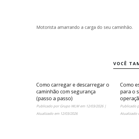
Motorista amarrando a carga do seu caminhão.
VOCÊ TA
Como carregar e descarregar o
Como es
caminhão com segurança
para o 
(passo a passo)
operaç
Publicado por
Grupo WLM
em
12/03/2026
|
Publicado 
Atualizado em
12/03/2026
Atualizado