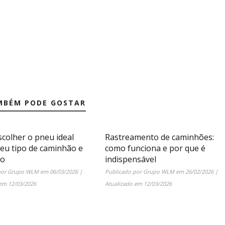
MBÉM PODE GOSTAR
colher o pneu ideal
Rastreamento de caminhões:
seu tipo de caminhão e
como funciona e por que é
ão
indispensável
por
Grupo WLM
em
06/03/2026
|
Publicado por
Grupo WLM
em
26/02/2026
|
 em
12/03/2026
Atualizado em
12/03/2026