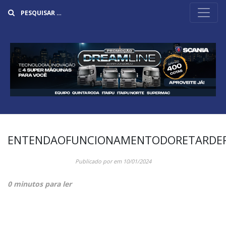
Buscar
ENTENDAOFUNCIONAMENTODORETARDER
Publicado por
em
10/01/2024
0 minutos para ler