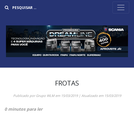
Buscar
FROTAS
Publicado por
Grupo WLM
em
15/03/2019
| Atualizado em
15/03/2019
0 minutos para ler