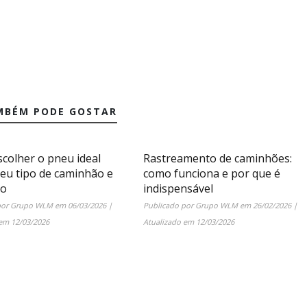
MBÉM PODE GOSTAR
colher o pneu ideal
Rastreamento de caminhões:
seu tipo de caminhão e
como funciona e por que é
ão
indispensável
por
Grupo WLM
em
06/03/2026
|
Publicado por
Grupo WLM
em
26/02/2026
|
 em
12/03/2026
Atualizado em
12/03/2026