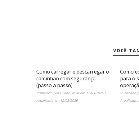
VOCÊ TA
Como carregar e descarregar o
Como es
caminhão com segurança
para o 
(passo a passo)
operaç
Publicado por
Grupo WLM
em
12/03/2026
|
Publicado 
Atualizado em
12/03/2026
Atualizado