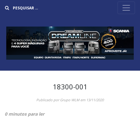
Buscar
18300-001
Publicado por
Grupo WLM
em
13/11/2020
0 minutos para ler