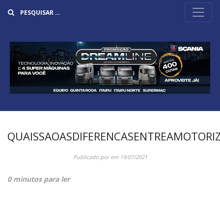
Buscar
QUAISSAOASDIFERENCASENTREAMOTOR
Publicado por
em
19/07/2021
0 minutos para ler