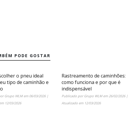
MBÉM PODE GOSTAR
colher o pneu ideal
Rastreamento de caminhões:
seu tipo de caminhão e
como funciona e por que é
ão
indispensável
por
Grupo WLM
em
06/03/2026
|
Publicado por
Grupo WLM
em
26/02/2026
|
 em
12/03/2026
Atualizado em
12/03/2026