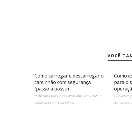
VOCÊ TA
Como carregar e descarregar o
Como es
caminhão com segurança
para o 
(passo a passo)
operaç
Publicado por
Grupo WLM
em
12/03/2026
|
Publicado 
Atualizado em
12/03/2026
Atualizado