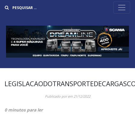
Buscar
LEGISLACAODOTRANSPORTEDECARGASCO
Publicado por
em
21/12/2022
0 minutos para ler