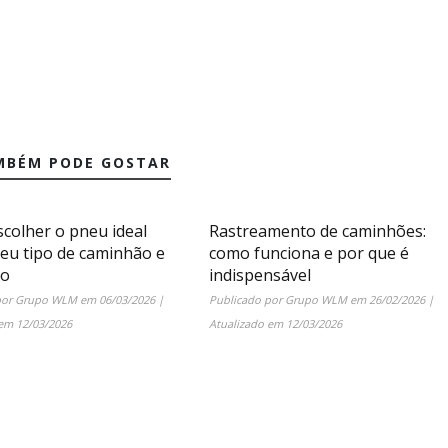
MBÉM PODE GOSTAR
colher o pneu ideal
Rastreamento de caminhões:
seu tipo de caminhão e
como funciona e por que é
ão
indispensável
por
Grupo WLM
em
06/03/2026
|
Publicado por
Grupo WLM
em
26/02/2026
|
 em
12/03/2026
Atualizado em
12/03/2026