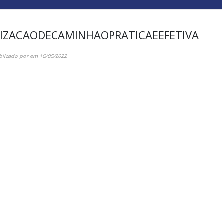
NIZACAODECAMINHAOPRATICAEEFETIVA
blicado por
em
16/05/2022