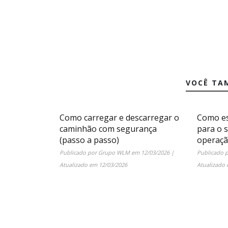
VOCÊ TA
Como carregar e descarregar o
Como es
caminhão com segurança
para o 
(passo a passo)
operaç
Publicado por
Grupo WLM
em
12/03/2026
|
Publicado 
Atualizado em
12/03/2026
Atualizado