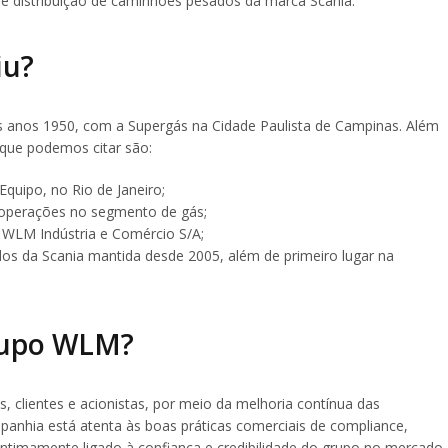
 distribuição de caminhões pesados da marca Scania.
iu?
os anos 1950, com a Supergás na Cidade Paulista de Campinas. Além
que podemos citar são:
Equipo, no Rio de Janeiro;
 operações no segmento de gás;
r WLM Indústria e Comércio S/A;
dos da Scania mantida desde 2005, além de primeiro lugar na
Grupo WLM?
, clientes e acionistas, por meio da melhoria contínua das
panhia está atenta às boas práticas comerciais de compliance,
 intimamente ligado à confiança e credibilidade do grupo no mercado.