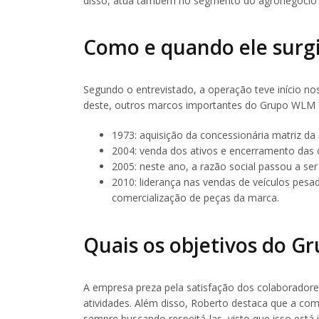
disso, atua também no segmento do agronegócio e
Como e quando ele surg
Segundo o entrevistado, a operação teve início n
deste, outros marcos importantes do Grupo WLM 
1973: aquisição da concessionária matriz da 
2004: venda dos ativos e encerramento das
2005: neste ano, a razão social passou a se
2010: liderança nas vendas de veículos pesa
comercialização de peças da marca.
Quais os objetivos do 
A empresa preza pela satisfação dos colaboradores
atividades. Além disso, Roberto destaca que a com
sempre buscando respeitá-las, visto que isso está