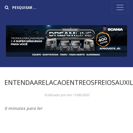
Buscar
ENTENDAARELACAOENTREOSFREIOSAUXI
Publicado por
em
17/06/2020
0 minutos para ler