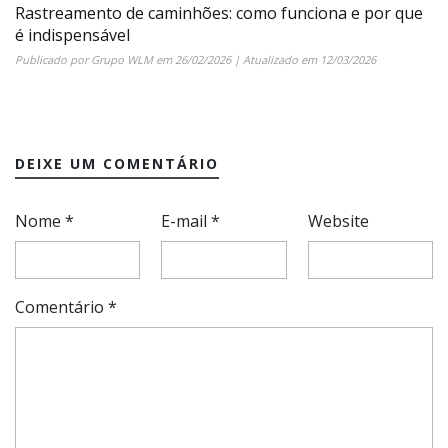
Rastreamento de caminhões: como funciona e por que
é indispensável
Publicado por
Grupo WLM
em
26/02/2026
| Atualizado em
12/03/2026
DEIXE UM COMENTÁRIO
Nome
*
E-mail
*
Website
Comentário
*