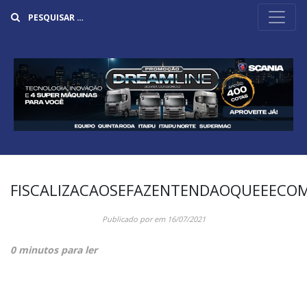
Buscar
FISCALIZACAOSEFAZENTENDAOQUEEECO
Publicado por
em
16/07/2021
0 minutos para ler