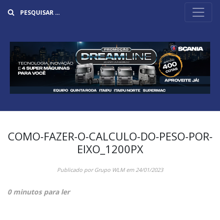
Buscar
COMO-FAZER-O-CALCULO-DO-PESO-POR-
EIXO_1200PX
Publicado por
Grupo WLM
em
24/01/2023
0 minutos para ler