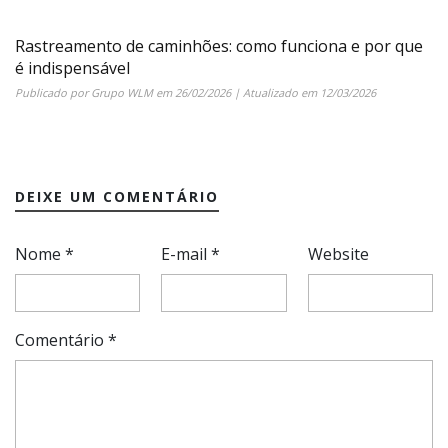
Rastreamento de caminhões: como funciona e por que
é indispensável
Publicado por
Grupo WLM
em
26/02/2026
| Atualizado em
12/03/2026
DEIXE UM COMENTÁRIO
Nome
*
E-mail
*
Website
Comentário
*