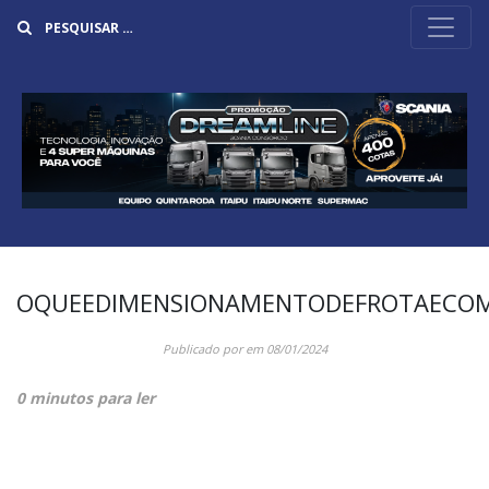
Buscar
OQUEEDIMENSIONAMENTODEFROTAECO
Publicado por
em
08/01/2024
0 minutos para ler