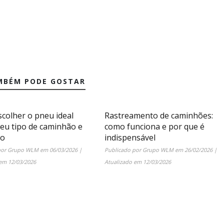
MBÉM PODE GOSTAR
colher o pneu ideal
Rastreamento de caminhões:
seu tipo de caminhão e
como funciona e por que é
ão
indispensável
por
Grupo WLM
em
06/03/2026
|
Publicado por
Grupo WLM
em
26/02/2026
|
 em
12/03/2026
Atualizado em
12/03/2026