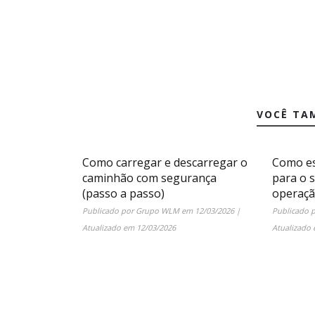
VOCÊ TA
Como carregar e descarregar o
Como es
caminhão com segurança
para o 
(passo a passo)
operaç
Publicado por
Grupo WLM
em
12/03/2026
|
Publicado 
Atualizado em
12/03/2026
Atualizado