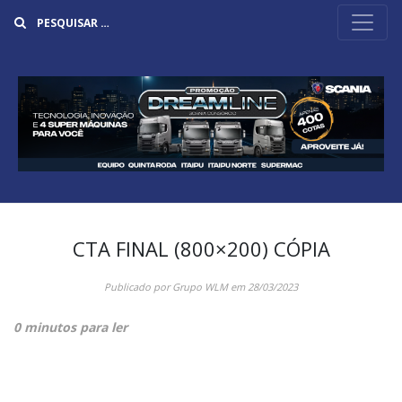
Buscar
CTA FINAL (800×200) CÓPIA
Publicado por
Grupo WLM
em
28/03/2023
0 minutos para ler