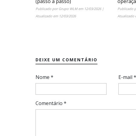
(passo a passo)
operaç
Publicado por
Grupo WLM
em
12/03/2026
|
Publicado 
Atualizado em
12/03/2026
Atualizado
DEIXE UM COMENTÁRIO
Nome
*
E-mail
Comentário
*