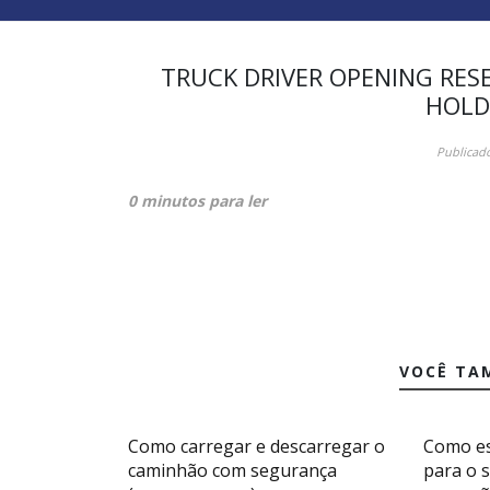
TRUCK DRIVER OPENING RES
HOLD
Publicad
0 minutos para ler
VOCÊ TA
Como carregar e descarregar o
Como es
caminhão com segurança
para o 