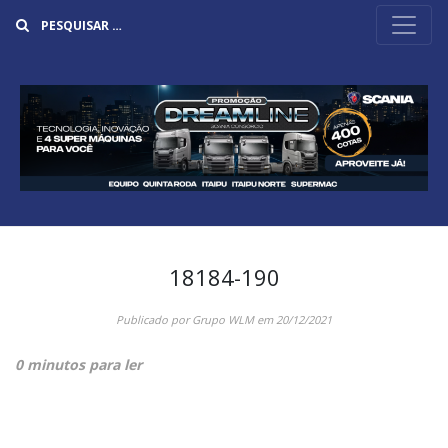
Buscar
18184-190
Publicado por
Grupo WLM
em
20/12/2021
0 minutos para ler