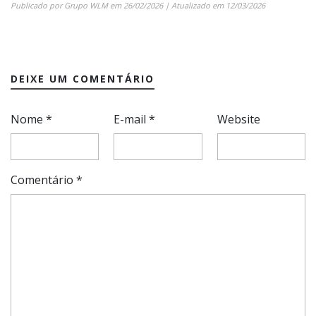
Publicado por
Grupo WLM
em
26/02/2026
| Atualizado em
12/03/2026
DEIXE UM COMENTÁRIO
Nome
*
E-mail
*
Website
Comentário
*