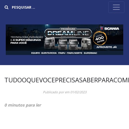
Buscar
TUDOOQUEVOCEPRECISASABERPARACOM
Publicado por
em
01/02/2023
0 minutos para ler