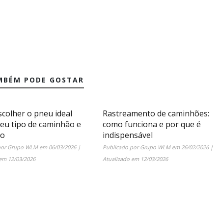
MBÉM PODE GOSTAR
colher o pneu ideal
Rastreamento de caminhões:
seu tipo de caminhão e
como funciona e por que é
ão
indispensável
por
Grupo WLM
em
06/03/2026
|
Publicado por
Grupo WLM
em
26/02/2026
|
 em
12/03/2026
Atualizado em
12/03/2026