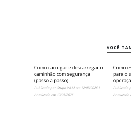
VOCÊ TA
Como carregar e descarregar o
Como es
caminhão com segurança
para o 
(passo a passo)
operaç
Publicado por
Grupo WLM
em
12/03/2026
|
Publicado 
Atualizado em
12/03/2026
Atualizado