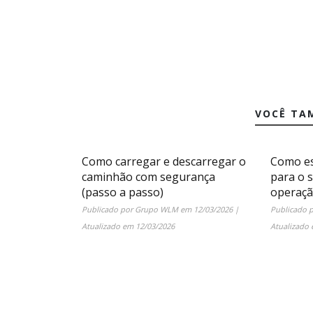
VOCÊ TA
Como carregar e descarregar o
Como es
caminhão com segurança
para o 
(passo a passo)
operaç
Publicado por
Grupo WLM
em
12/03/2026
|
Publicado 
Atualizado em
12/03/2026
Atualizado