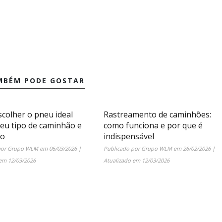
MBÉM PODE GOSTAR
colher o pneu ideal
Rastreamento de caminhões:
seu tipo de caminhão e
como funciona e por que é
ão
indispensável
por
Grupo WLM
em
06/03/2026
|
Publicado por
Grupo WLM
em
26/02/2026
|
 em
12/03/2026
Atualizado em
12/03/2026