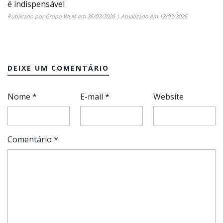
é indispensável
Publicado por
Grupo WLM
em
26/02/2026
| Atualizado em
12/03/2026
DEIXE UM COMENTÁRIO
Nome
*
E-mail
*
Website
Comentário
*