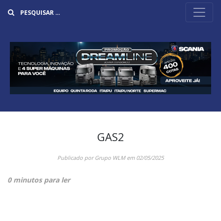
Buscar
GAS2
Publicado por
Grupo WLM
em
02/05/2025
0 minutos para ler