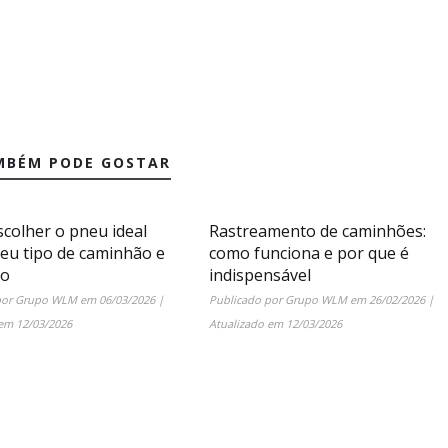
MBÉM PODE GOSTAR
colher o pneu ideal
Rastreamento de caminhões:
seu tipo de caminhão e
como funciona e por que é
ão
indispensável
por
Grupo WLM
em
06/03/2026
|
Publicado por
Grupo WLM
em
26/02/2026
|
 em
12/03/2026
Atualizado em
12/03/2026