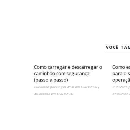
VOCÊ TA
Como carregar e descarregar o
Como es
caminhão com segurança
para o 
(passo a passo)
operaç
Publicado por
Grupo WLM
em
12/03/2026
|
Publicado 
Atualizado em
12/03/2026
Atualizado