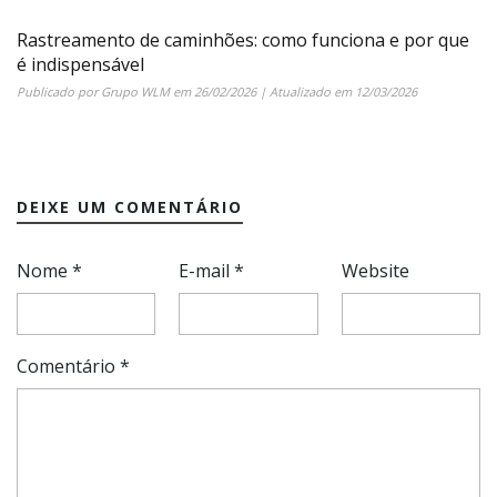
Rastreamento de caminhões: como funciona e por que
é indispensável
Publicado por
Grupo WLM
em
26/02/2026
| Atualizado em
12/03/2026
DEIXE UM COMENTÁRIO
Nome
*
E-mail
*
Website
Comentário
*