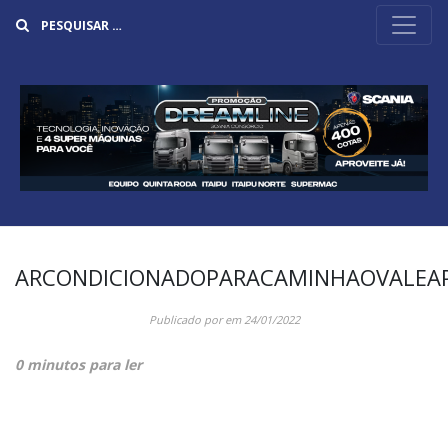
Buscar
ARCONDICIONADOPARACAMINHAOVALEA
Publicado por
em
24/01/2022
0 minutos para ler