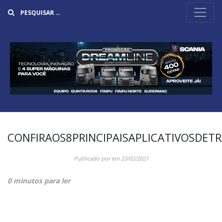
Buscar
CONFIRAOS8PRINCIPAISAPLICATIVOSDE
Publicado por
em
23/02/2021
0 minutos para ler