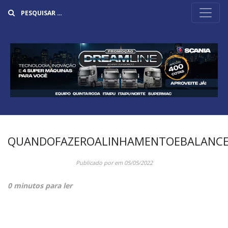
Buscar
QUANDOFAZEROALINHAMENTOEBALANC
Publicado por
em
05/05/2022
0 minutos para ler