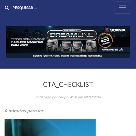
Buscar
CTA_CHECKLIST
Publicado por
Grupo WLM
em
09/03/2018
0 minutos para ler