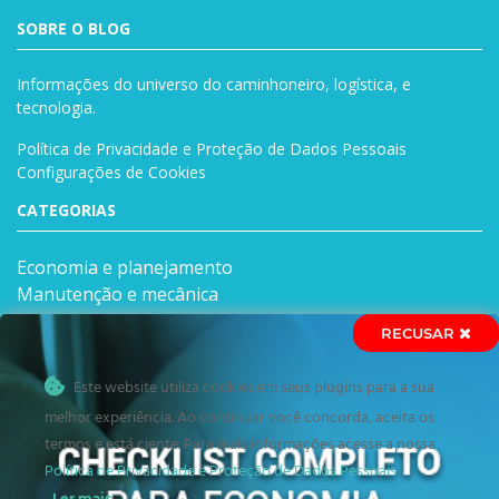
SOBRE O BLOG
Informações do universo do caminhoneiro, logística, e
tecnologia.
Política de Privacidade e Proteção de Dados Pessoais
Configurações de Cookies
CATEGORIAS
Economia e planejamento
Manutenção e mecânica
Notícias
Vida de caminhoneiro
Este website utiliza cookies em seus plugins para a sua
ENTRE EM CONTATO
melhor experiência. Ao continuar você concorda, aceita os
Rodovia BR 381 Fernão Dias – Número 4000, 2º andar.
termos e está ciente. Para mais informações acesse a nossa
Riacho das Pedras – Contagem / MG
Política de Privacidade e Proteção de Dados Pessoais
.
(31) 3399-1000
Ler mais